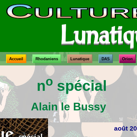
C
ULTUR
Lunatiq
Accueil
Rhodaniens
Lunatique
DAS
Orion
o
n
spécial
Alain le Bussy
août 2