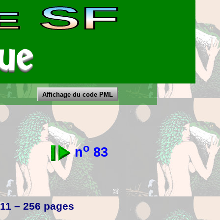
SF
E
ue
Affichage du code PML
o
n
83
011 – 256 pages