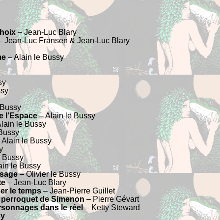
choix
– Jean-Luc Blary
 Jean-Luc Fransen & Jean-Luc Blary
me
– Alain le Bussy
sy
ssy
 Bussy
de l’Espace
– Alain le Bussy
lain le Bussy
 Bussy
 Alain le Bussy
y
e Bussy
ain le Bussy
ssage
– Olivier le Bussy
te
– Jean-Luc Blary
ser le temps
– Jean-Pierre Guillet
e perroquet de Simenon
– Pierre Gévart
rsonnages dans le réel
– Ketty Steward
sy