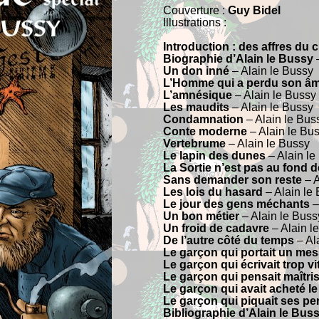
Couverture :
Guy Bidel
Illustrations :
Introduction : des affres du 
Biographie d’Alain le Bussy
–
Un don inné
– Alain le Bussy
L’Homme qui a perdu son â
L’amnésique
– Alain le Bussy
Les maudits
– Alain le Bussy
Condamnation
– Alain le Bus
Conte moderne
– Alain le Bu
Vertebrume
– Alain le Bussy
Le lapin des dunes
– Alain le
La Sortie n’est pas au fond 
Sans demander son reste
– A
Les lois du hasard
– Alain le
Le jour des gens méchants
–
Un bon métier
– Alain le Buss
Un froid de cadavre
– Alain l
De l’autre côté du temps
– Al
Le garçon qui portait un me
Le garçon qui écrivait trop vi
Le garçon qui pensait maîtri
Le garçon qui avait acheté l
Le garçon qui piquait ses pe
Bibliographie d’Alain le Bus