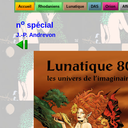
Accueil
Rhodaniens
Lunatique
DAS
Orion
Aff
o
n
spécial
J.-P. Andrevon