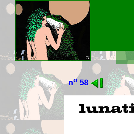
o
n
58