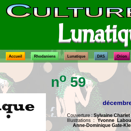
C
ULTUR
Lunatiq
Accueil
Rhodaniens
Lunatique
DAS
Orion
o
n
59
décembre
Couverture :
Sylvaine Charlet
Illustrations :
Yvonne Labour
Anne-Dominique Gate-Klei