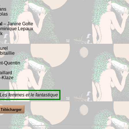
a
ans
olas
l
– Janine Golle
minique Lepaux
ck
urel
itaillie
nt-Quentin
illard
é-Klaze
Les femmes et le fantastique
Télécharger