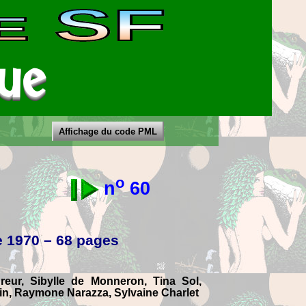
SF
E
ue
Affichage du code PML
o
n
60
 1970 – 68 pages
eur, Sibylle de Monneron, Tina Sol,
n, Raymone Narazza, Sylvaine Charlet