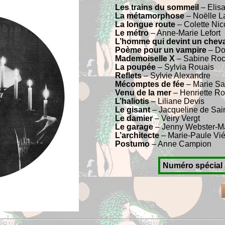
Les trains du sommeil
– Elis
La métamorphose
– Noëlle L
La longue route
– Colette Nic
Le métro
– Anne-Marie Lefort
L’homme qui devint un cheva
Poème pour un vampire
– Do
Mademoiselle X
– Sabine Ro
La poupée
– Sylvia Rouais
Reflets
– Sylvie Alexandre
Mécomptes de fée
– Marie Sa
Venu de la mer
– Henriette Rob
L’haliotis
– Liliane Devis
Le gisant
– Jacqueline de Sai
Le damier
– Veiry Vergt
Le garage
– Jenny Webster-Ma
L’architecte
– Marie-Paule Vi
Postumo
– Anne Campion
Numéro spécial