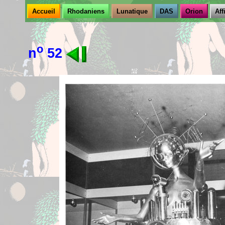
Accueil
Rhodaniens
Lunatique
DAS
Orion
Aff
o
n
52