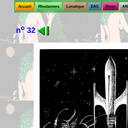
Accueil
Rhodaniens
Lunatique
DAS
Orion
Aff
o
n
32