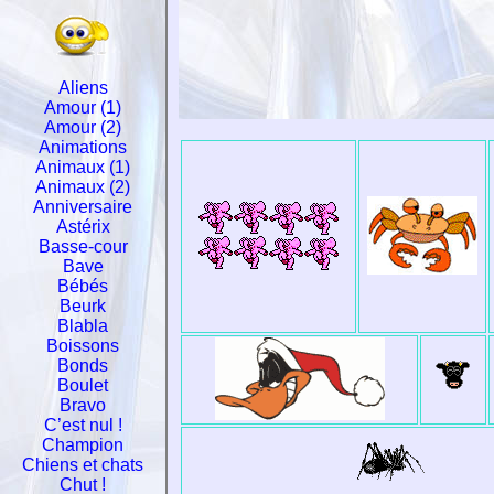
Aliens
Amour (1)
Amour (2)
Animations
Animaux (1)
Animaux (2)
Anniversaire
Astérix
Basse-cour
Bave
Bébés
Beurk
Blabla
Boissons
Bonds
Boulet
Bravo
C’est nul !
Champion
Chiens et chats
Chut !