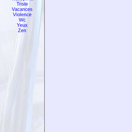
Triste
Vacances
Violence
Wc
Yeux
Zen